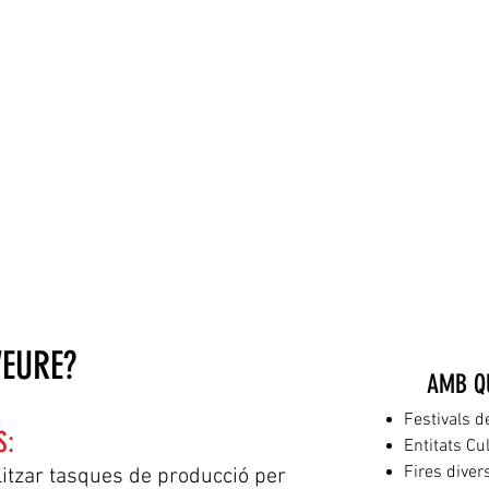
VEURE?
AMB Q
Festivals d
S:
Entitats Cu
Fires diver
itzar tasques de producció per