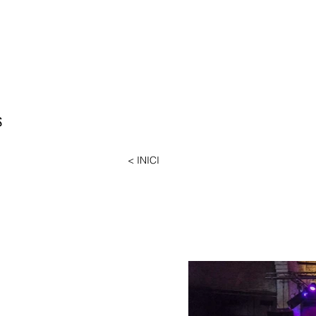
S
< INICI