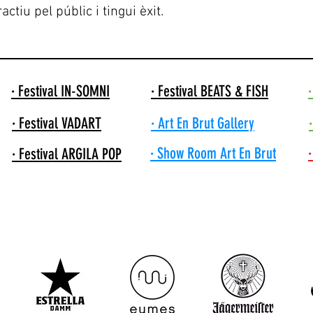
actiu pel públic i tingui èxit.
· Festival IN-SOMNI
· Festival BEATS & FISH
· Festival VADART
· Art En Brut Gallery
· Show Room Art En Brut
· Festival ARGILA POP
ents s'han convertit en els nostres patrocinadors en 