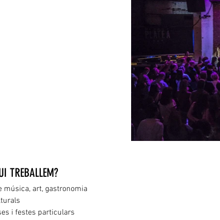
UI TREBALLEM?
e música, art, gastronomia
lturals
ses i festes particulars