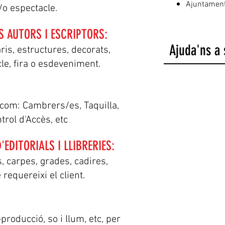
Ajuntamen
/o espectacle.
S AUTORS I ESCRIPTORS:
Ajuda'ns a 
s, estructures, decorats,
le, fira o esdeveniment.
om: Cambrers/es, Taquilla,
rol d'Accès, etc
EDITORIALS I LLIBRERIES:
carpes, grades, cadires,
 requereixi el client.
oducció, so i llum, etc, per