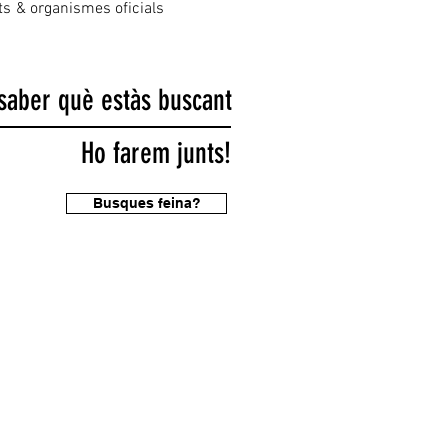
ts
& organismes oficials
saber què estàs buscant
Ho farem junts!
Busques feina?